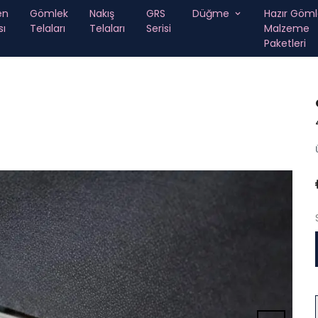
en
Gömlek
Nakış
GRS
Düğme
Hazır Göml
sı
Telaları
Telaları
Serisi
Malzeme
Paketleri