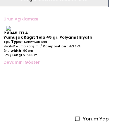
Ürün Açıklaması
P 8045 TELA
Yumuşak Kağıt Tela 45 gr. Polyamit Elyaflı
Type
: Nonwoven Tela
Tipi /
Elyaf-Dokuma Karışımı /
Composition
: PES
/ PA
En /
Width
: 90 cm
Boy /
Length
:200 m
Devamını Göster
Yorum Yap