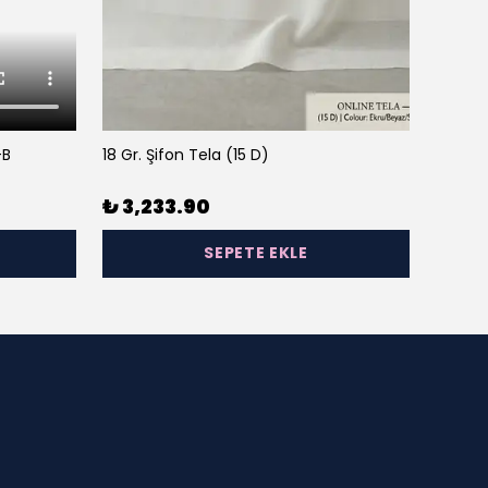
-B
18 Gr. Şifon Tela (15 D)
23 Gr. 
₺ 3,233.90
₺ 3,
SEPETE EKLE