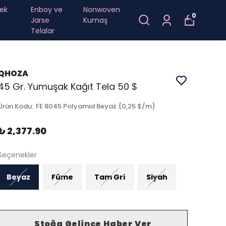
ek
Enboy ve
Nonwoven
0
Jarse
Kumaş
Telalar
QHOZA
45 Gr. Yumuşak Kağıt Tela 50 $
Ürün Kodu
:
FE 8045 Polyamid Beyaz {0,25 $/m}
₺ 2,377.90
Seçenekler
Beyaz
Füme
Tam Gri
Siyah
Stoğa Gelince Haber Ver