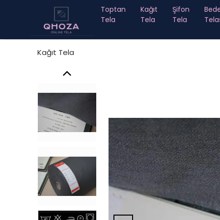
Toptan
Kağıt
Şifon
Bed
Tela
Tela
Tela
Tela
Kağıt Tela