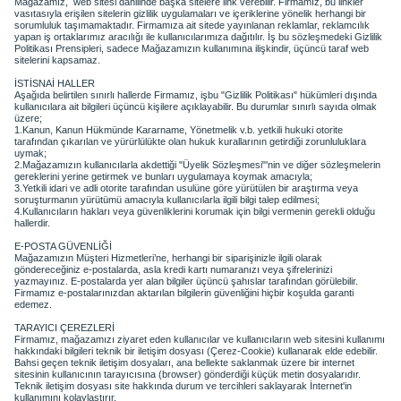
Mağazamız, web
sitesi dâhilinde başka sitelere link verebilir. Firmamız, bu linkler
vasıtasıyla erişilen sitelerin gizlilik uygulamaları ve içeriklerine yönelik herhangi bir
sorumluluk taşımamaktadır. Firmamıza ait sitede yayınlanan reklamlar, reklamcılık
yapan iş ortaklarımız aracılığı ile kullanıcılarımıza dağıtılır. İş bu sözleşmedeki Gizlilik
Politikası Prensipleri, sadece Mağazamızın kullanımına ilişkindir, üçüncü taraf web
sitelerini kapsamaz.
İSTİSNAİ HALLER
Aşağıda belirtilen sınırlı hallerde Firmamız, işbu "Gizlilik Politikası" hükümleri dışında
kullanıcılara ait bilgileri üçüncü kişilere açıklayabilir. Bu durumlar sınırlı sayıda olmak
üzere;
1.Kanun, Kanun Hükmünde Kararname, Yönetmelik
v.b
. yetkili hukuki otorite
tarafından çıkarılan ve
yürürlülükte
olan hukuk kurallarının getirdiği zorunluluklara
uymak;
2.Mağazamızın kullanıcılarla akdettiği "Üyelik Sözleşmesi"'
nin
ve diğer sözleşmelerin
gereklerini yerine getirmek ve bunları uygulamaya koymak amacıyla;
3.Yetkili idari ve adli otorite tarafından usulüne göre yürütülen bir araştırma veya
soruşturmanın yürütümü amacıyla kullanıcılarla ilgili bilgi talep edilmesi;
4.Kullanıcıların hakları veya güvenliklerini korumak için bilgi vermenin gerekli olduğu
hallerdir.
E-POSTA GÜVENLİĞİ
Mağazamızın Müşteri Hizmetleri’ne, herhangi bir siparişinizle ilgili olarak
göndereceğiniz e-postalarda, asla kredi kartı numaranızı veya şifrelerinizi
yazmayınız. E-postalarda yer alan bilgiler üçüncü şahıslar tarafından görülebilir.
Firmamız e-postalarınızdan aktarılan bilgilerin güvenliğini hiçbir koşulda garanti
edemez.
TARAYICI ÇEREZLERİ
Firmamız, mağazamızı ziyaret eden kullanıcılar ve kullanıcıların web sitesini kullanımı
hakkındaki bilgileri teknik bir iletişim dosyası (Çerez-
Cookie
) kullanarak elde edebilir.
Bahsi geçen teknik iletişim dosyaları, ana bellekte saklanmak üzere bir internet
sitesinin kullanıcının tarayıcısına (browser) gönderdiği küçük metin dosyalarıdır.
Teknik iletişim dosyası site hakkında durum ve tercihleri saklayarak İnternet'in
kullanımını kolaylaştırır.