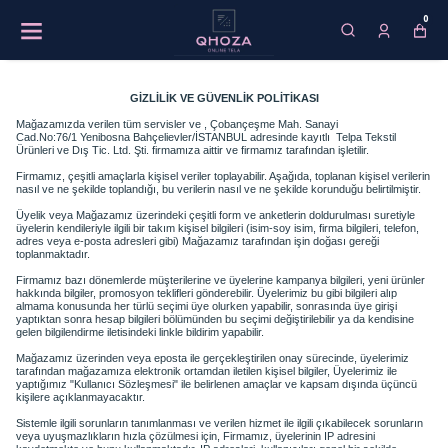
0
GİZLİLİK VE GÜVENLİK POLİTİKASI
Mağazamızda verilen tüm servisler
ve ,
Çobançeşme Mah. Sanayi
Cad.No:76/1
Yenibosna Bahçelievler/İSTANBUL
adresinde kayıtlı
Telpa Tekstil
Ürünleri ve Dış Tic.
Ltd.
Şti. firmamıza aittir ve firmamız tarafından işletilir.
Firmamız, çeşitli amaçlarla kişisel veriler toplayabilir. Aşağıda, toplanan kişisel verilerin
nasıl ve ne şekilde toplandığı, bu verilerin nasıl ve ne şekilde korunduğu belirtilmiştir.
Üyelik veya Mağazamız üzerindeki çeşitli form ve anketlerin doldurulması suretiyle
üyelerin kendileriyle ilgili bir takım kişisel bilgileri (isim-soy isim, firma bilgileri, telefon,
adres veya e-posta adresleri gibi) Mağazamız tarafından işin doğası gereği
toplanmaktadır.
Firmamız bazı dönemlerde müşterilerine ve üyelerine kampanya bilgileri, yeni ürünler
hakkında bilgiler, promosyon teklifleri gönderebilir. Üyelerimiz bu gibi bilgileri alıp
almama konusunda her türlü seçimi üye olurken yapabilir, sonrasında üye girişi
yaptıktan sonra hesap bilgileri bölümünden bu seçimi değiştirilebilir ya da kendisine
gelen bilgilendirme iletisindeki linkle bildirim yapabilir.
Mağazamız üzerinden veya eposta ile gerçekleştirilen onay sürecinde, üyelerimiz
tarafından mağazamıza elektronik ortamdan iletilen kişisel bilgiler, Üyelerimiz ile
yaptığımız "Kullanıcı Sözleşmesi" ile belirlenen amaçlar ve kapsam dışında üçüncü
kişilere açıklanmayacaktır.
Sistemle ilgili sorunların tanımlanması ve verilen hizmet ile ilgili çıkabilecek sorunların
veya uyuşmazlıkların hızla çözülmesi için, Firmamız, üyelerinin IP adresini