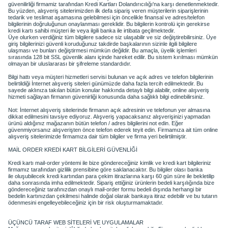
güvenilirliği
firmamiz
tarafından Kredi Kartları
Dolandırıcılığı'na
karşı denetlenmektedir.
Bu yüzden, alışveriş sitelerimizden ilk defa sipariş veren müşterilerin siparişlerinin
tedarik ve teslimat aşamasına gelebilmesi için öncelikle finansal ve adres/telefon
bilgilerinin doğruluğunun onaylanması gereklidir. Bu bilgilerin kontrolü için gerekirse
kredi kartı sahibi müşteri ile veya ilgili banka ile irtibata geçilmektedir.
Üye olurken verdiğiniz tüm bilgilere sadece siz ulaşabilir ve siz değiştirebilirsiniz. Üye
giriş bilgilerinizi güvenli koruduğunuz takdirde başkalarının sizinle ilgili bilgilere
ulaşması ve bunları değiştirmesi mümkün değildir. Bu amaçla, üyelik işlemleri
sırasında 128 bit SSL güvenlik alanı içinde hareket edilir. Bu sistem kırılması mümkün
olmayan bir uluslararası bir şifreleme standardıdır.
Bilgi hattı veya müşteri hizmetleri servisi bulunan ve açık adres ve telefon bilgilerinin
belirtildiği İnternet alışveriş siteleri günümüzde daha fazla tercih edilmektedir. Bu
sayede aklınıza takılan bütün konular hakkında detaylı bilgi alabilir, online alışveriş
hizmeti sağlayan firmanın güvenirliği konusunda daha sağlıklı bilgi edinebilirsiniz.
Not: İnternet alışveriş sitelerinde firmanın açık adresinin ve telefonun yer almasına
dikkat edilmesini tavsiye ediyoruz. Alışveriş yapacaksanız alışverişinizi yapmadan
ürünü aldığınız mağazanın bütün telefon / adres bilgilerini not edin. Eğer
güvenmiyorsanız alışverişten önce telefon ederek teyit edin. Firmamıza ait tüm online
alışveriş sitelerimizde firmamıza dair tüm bilgiler ve firma yeri belirtilmiştir.
MAİL ORDER KREDİ KART BİLGİLERİ GÜVENLİĞİ
Kredi kartı mail-
order
yöntemi ile bize göndereceğiniz kimlik ve kredi kart bilgileriniz
firmamız tarafından gizlilik prensibine göre saklanacaktır. Bu bilgiler olası banka
ile
oluşubilecek
kredi kartından para çekim itirazlarına karşı 60 gün süre ile bekletilip
daha sonrasında imha edilmektedir. Sipariş ettiğiniz ürünlerin bedeli karşılığında bize
göndereceğiniz tarafınızdan onaylı mail-
order
formu bedeli dışında herhangi bir
bedelin kartınızdan çekilmesi halinde doğal olarak bankaya itiraz edebilir ve bu tutarın
ödenmesini engelleyebileceğiniz için bir risk oluşturmamaktadır.
ÜÇÜNCÜ TARAF WEB SİTELERİ VE UYGULAMALAR