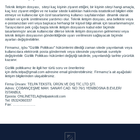
Teknik iletişim
dosyası, siteyi
kaç kişinin ziyaret ettiğini, bir kişinin siteyi hangi amaçla,
kaç kez ziyaret ettiğini ve ne kadar sitede kaldıkları hakkında istatistiksel bilgileri elde
etmeye ve kullanıcılar için özel tasarlanmış kullanıcı
sayfalarından dinamik
olarak
reklam ve içerik üretilmesine yardımcı olur. Teknik iletişim dosyası, ana bellekte veya
e-postanızdan veri veya başkaca herhangi bir kişisel bilgi almak için tasarlanmamıştır.
Tarayıcıların pek çoğu başta teknik iletişim dosyasını kabul eder biçimde
tasarlanmıştır ancak kullanıcılar dilerse teknik iletişim dosyasının gelmemesi veya
teknik iletişim dosyasının gönderildiğinde uyarı verilmesini sağlayacak biçimde
ayarları değiştirebilirler.
Firmamız, işbu "Gizlilik Politikası" hükümlerini dilediği zaman sitede yayınlamak veya
kullanıcılara elektronik posta göndermek veya sitesinde yayınlamak suretiyle
değiştirebilir. Gizlilik Politikası hükümleri değiştiği takdirde, yayınlandığı tarihte yürürlük
kazanır.
Gizlilik politikamız ile ilgili her türlü soru ve önerileriniz
için
defa.telpa@gmail.com
adresine
email
gönderebilirsiniz.
Firmamız’a
ait aşağıdaki
iletişim bilgilerinden ulaşabilirsiniz.
Firma
Ünvanı
:
TELPA TEKSTİL ÜRÜN.VE DIŞ
TİC.LTD.ŞTİ.
Adres:
ÇOBANÇEŞME MAH. SANAYİ CAD. NO:76/1 YENİBOSNA
B.EVLER
/
İSTANBUL
Eposta:
ONLİNETELA
@telpatekstil.com
Tel:
05324360337
Fax
:
…………
…….
.