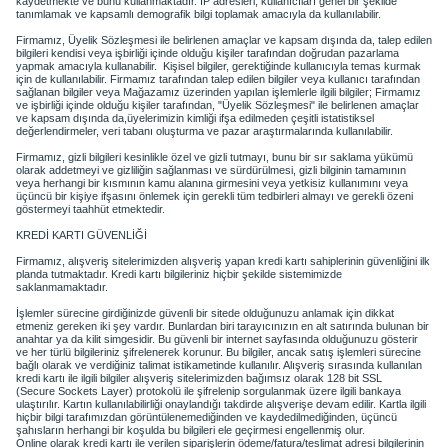
kaydetmekte ve bunu kullanmaktadır. IP adresleri, kullanıcıları genel bir şekilde
tanımlamak ve kapsamlı demografik bilgi toplamak amacıyla da kullanılabilir.
Firmamız, Üyelik Sözleşmesi ile belirlenen amaçlar ve kapsam dışında
da,
talep edilen
bilgileri kendisi veya
işbirliği
içinde olduğu kişiler tarafından doğrudan pazarlama
yapmak amacıyla kullanabilir. Kişisel bilgiler, gerektiğinde kullanıcıyla temas kurmak
için de kullanılabilir. Firmamız tarafından talep edilen bilgiler veya kullanıcı tarafından
sağlanan bilgiler veya Mağazamız üzerinden yapılan işlemlerle ilgili bilgiler; Firmamız
ve
işbirliği
içinde olduğu kişiler tarafından, "Üyelik Sözleşmesi" ile belirlenen amaçlar
ve kapsam dışında
da,
üyelerimizin kimliği ifşa edilmeden çeşitli istatistiksel
değerlendirmeler, veri tabanı oluşturma ve pazar araştırmalarında kullanılabilir.
Firmamız, gizli bilgileri kesinlikle özel ve gizli tutmayı, bunu bir sır saklama yükümü
olarak addetmeyi ve gizliliğin sağlanması ve sürdürülmesi, gizli bilginin tamamının
veya herhangi bir kısmının kamu alanına girmesini veya yetkisiz kullanımını veya
üçüncü bir kişiye ifşasını önlemek için gerekli tüm tedbirleri almayı ve gerekli özeni
göstermeyi taahhüt etmektedir.
KREDİ KARTI GÜVENLİĞİ
Firmamız, alışveriş sitelerimizden alışveriş yapan kredi kartı sahiplerinin güvenliğini ilk
planda tutmaktadır. Kredi kartı bilgileriniz hiçbir şekilde sistemimizde
saklanmamaktadır.
İşlemler sürecine girdiğinizde güvenli bir sitede olduğunuzu anlamak için dikkat
etmeniz gereken iki şey vardır. Bunlardan biri tarayıcınızın en alt satırında bulunan bir
anahtar ya
da kilit simgesidir. Bu güvenli bir internet sayfasında olduğunuzu gösterir
ve her türlü bilgileriniz şifrelenerek korunur. Bu bilgiler, ancak satış işlemleri sürecine
bağlı olarak ve verdiğiniz talimat istikametinde kullanılır. Alışveriş sırasında kullanılan
kredi kartı ile ilgili bilgiler alışveriş sitelerimizden bağımsız olarak 128 bit SSL
(
Secure
Sockets
Layer
) protokolü ile şifrelenip sorgulanmak üzere ilgili bankaya
ulaştırılır. Kartın kullanılabilirliği onaylandığı takdirde alışverişe devam edilir. Kartla ilgili
hiçbir bilgi tarafımızdan görüntülenemediğinden ve kaydedilmediğinden, üçüncü
şahısların herhangi bir koşulda bu bilgileri ele geçirmesi engellenmiş olur.
Online olarak kredi kartı ile verilen siparişlerin ödeme/fatura/teslimat adresi bilgilerinin