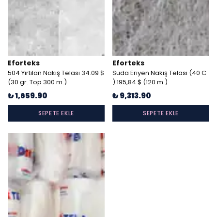
Eforteks
Eforteks
504 Yırtılan Nakış Telası 34.09 $
Suda Eriyen Nakış Telası (40 C
(30 gr. Top 300 m.)
) 195,84 $ (120 m.)
₺ 1,659.90
₺ 9,313.90
SEPETE EKLE
SEPETE EKLE