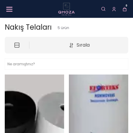
0
Nakış Telaları
5
ürün
Sırala