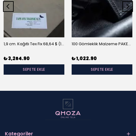
1,9 cm. Kağıtlı Tex Fix 68,64 $ (10 m/rulo)
100 Gömleklik Malzeme PAKET-A
₺ 3,264.90
₺ 1,022.90
SEPETE EKLE
SEPETE EKLE
Kategoriler