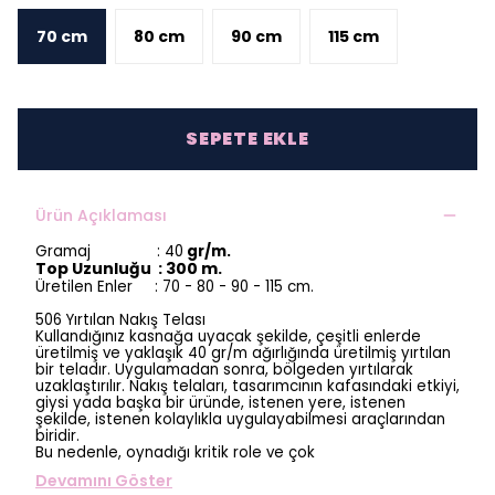
70 cm
80 cm
90 cm
115 cm
SEPETE EKLE
Ürün Açıklaması
Gramaj : 40
gr/m.
Top Uzunluğu : 300 m.
Üretilen Enler : 70 - 80 - 90 - 115 cm.
506 Yırtılan Nakış Telası
Kullandığınız kasnağa uyacak şekilde, çeşitli enlerde
üretilmiş ve yaklaşık 40 gr/m ağırlığında üretilmiş yırtılan
bir teladır. Uygulamadan sonra, bölgeden yırtılarak
uzaklaştırılır. Nakış telaları, tasarımcının kafasındaki etkiyi,
giysi yada başka bir üründe, istenen yere, istenen
şekilde, istenen kolaylıkla uygulayabilmesi araçlarından
biridir.
Bu nedenle, oynadığı kritik role ve çok
Devamını Göster