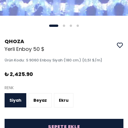
QHOZA
Yerli Enboy 50 $
Ürün Kodu
:
S 9060 Enboy Siyah (180 cm.) {0,51 $/m}
₺ 2,425.90
RENK
Siyah
Beyaz
Ekru
SEPETE EKLE