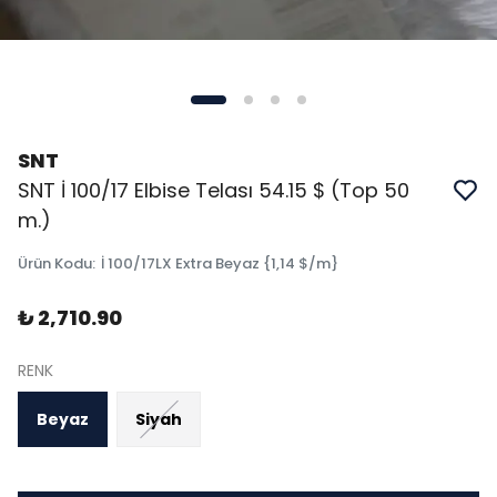
SNT
SNT İ 100/17 Elbise Telası 54.15 $ (Top 50
m.)
Ürün Kodu
:
İ 100/17LX Extra Beyaz {1,14 $/m}
₺ 2,710.90
RENK
Beyaz
Siyah