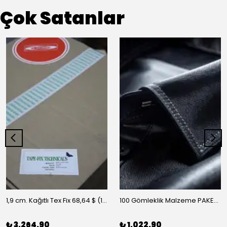
Çok Satanlar
1,9 cm. Kağıtlı Tex Fix 68,64 $ (10 m/rulo)
100 Gömleklik Malzeme PAKET-A
₺ 3,264.90
₺ 1,022.90