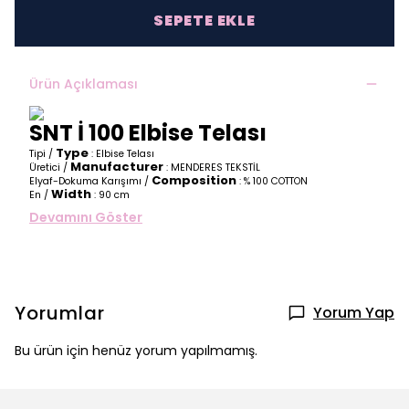
SEPETE EKLE
Ürün Açıklaması
SNT İ 100 Elbise Telası
Type
Tipi /
: Elbise Telası
Manufacturer
Üretici /
: MENDERES TEKSTİL
Composition
Elyaf-Dokuma Karışımı /
: % 100 COTTON
Width
En /
: 90 cm
Devamını Göster
Yorumlar
Yorum Yap
Bu ürün için henüz yorum yapılmamış.