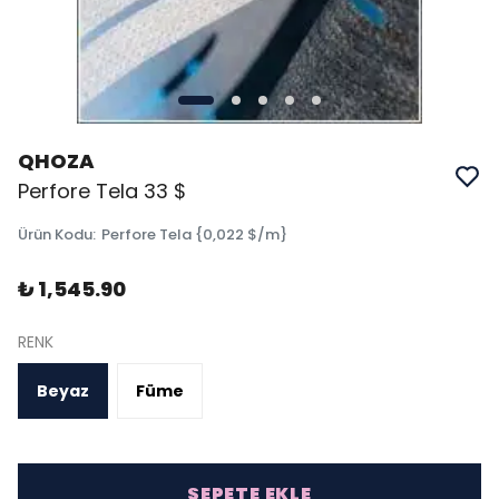
QHOZA
Perfore Tela 33 $
Ürün Kodu
:
Perfore Tela {0,022 $/m}
₺ 1,545.90
RENK
Beyaz
Füme
SEPETE EKLE