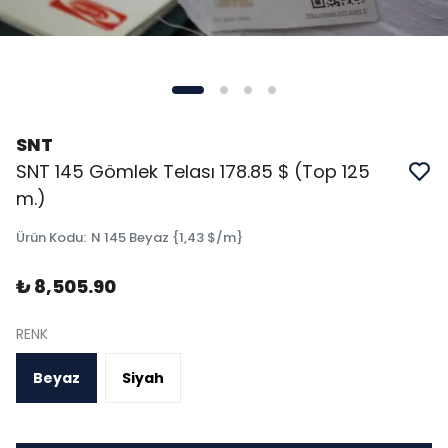
SNT
SNT 145 Gömlek Telası 178.85 $ (Top 125
m.)
Ürün Kodu
:
N 145 Beyaz {1,43 $/m}
₺ 8,505.90
RENK
Beyaz
Siyah