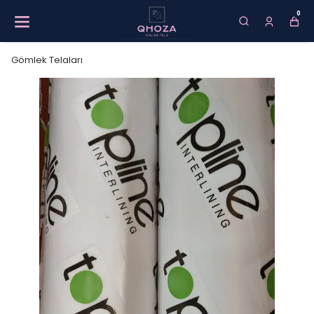
0
Gömlek Telaları