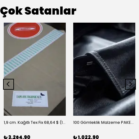
Çok Satanlar
1,9 cm. Kağıtlı Tex Fix 68,64 $ (10 m/rulo)
100 Gömleklik Malzeme PAKET-A
₺ 3,264.90
₺ 1,022.90