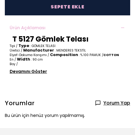
SEPETE EKLE
Ürün Açıklaması
T 5127 Gömlek Telası
Type
Tipi /
: GÖMLEK TELASI
Manufacturer
Üretici /
: MENDERES TEKSTİL
Composition
Elyaf-Dokuma Karışımı /
: % 100 PAMUK /
COTTON
Width
En /
: 90 cm
Boy /
Devamını Göster
Yorumlar
Yorum Yap
Bu ürün için henüz yorum yapılmamış.