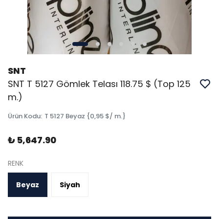
SNT
SNT T 5127 Gömlek Telası 118.75 $ (Top 125
m.)
Ürün Kodu
:
T 5127 Beyaz {0,95 $/ m.}
₺ 5,647.90
RENK
Beyaz
Siyah