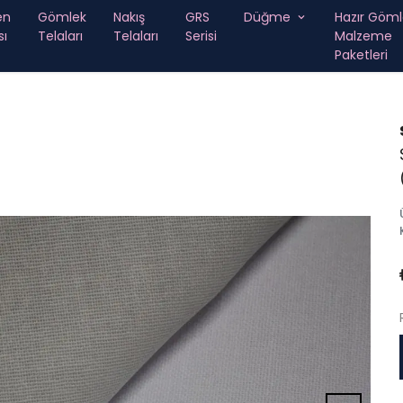
en
Gömlek
Nakış
GRS
Düğme
Hazır Göml
sı
Telaları
Telaları
Serisi
Malzeme
Paketleri