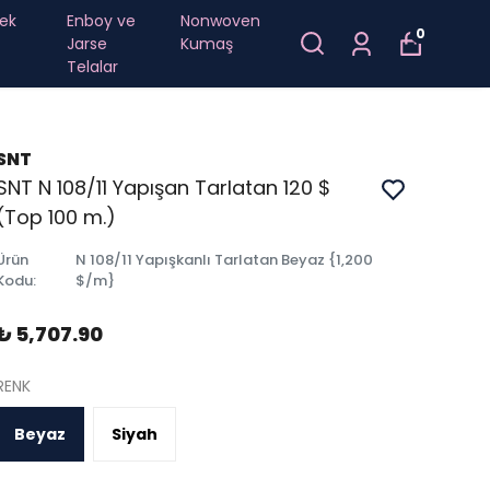
ek
Enboy ve
Nonwoven
0
Jarse
Kumaş
Telalar
SNT
SNT N 108/11 Yapışan Tarlatan 120 $
(Top 100 m.)
Ürün
N 108/11 Yapışkanlı Tarlatan Beyaz {1,200
Kodu
:
$/m}
₺ 5,707.90
RENK
Beyaz
Siyah