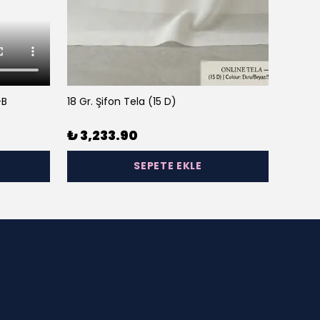
-B
18 Gr. Şifon Tela (15 D)
23 Gr. 
₺ 3,233.90
₺ 3,
SEPETE EKLE