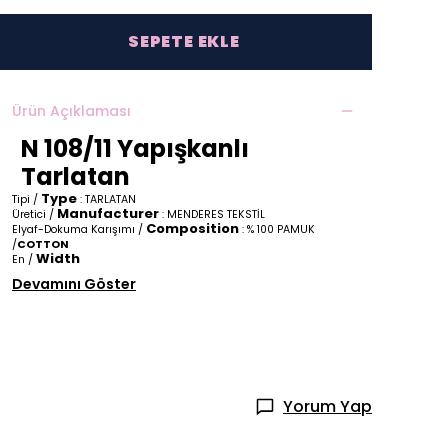
SEPETE EKLE
Ürün Açıklaması
N 108/11 Yapışkanlı
Tarlatan
Type
Tipi /
: TARLATAN
Manufacturer
Üretici /
: MENDERES TEKSTİL
Composition
Elyaf-Dokuma Karışımı /
: % 100 PAMUK
/
COTTON
Width
En /
Devamını Göster
Yorum Yap