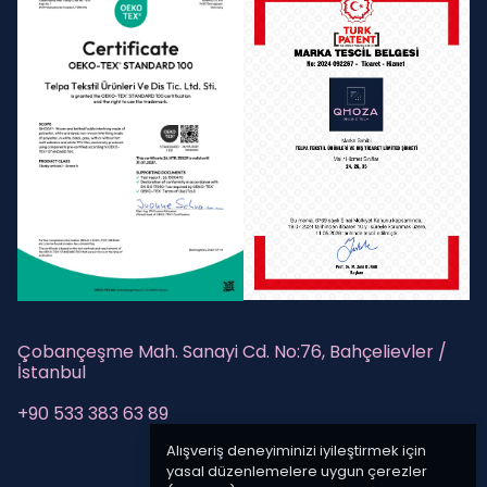
Çobançeşme Mah. Sanayi Cd. No:76, Bahçelievler /
İstanbul
+90 533 383 63 89
Alışveriş deneyiminizi iyileştirmek için
yasal düzenlemelere uygun çerezler