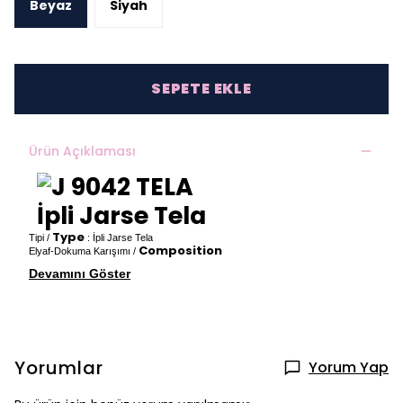
Beyaz
Siyah
SEPETE EKLE
Ürün Açıklaması
İpli Jarse Tela
Type
Tipi /
: İpli Jarse Tela
Composition
Elyaf-Dokuma Karışımı /
Devamını Göster
Yorumlar
Yorum Yap