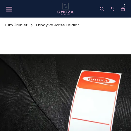
0
Tüm Ürünler
Enboy ve Jarse Telalar