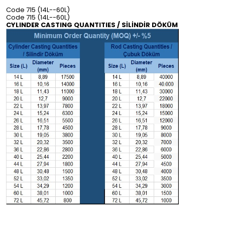
Code 715 (14L--60L)
Code 715 (14L--60L)
CYLINDER CASTING QUANTITIES / SİLİNDİR DÖKÜM