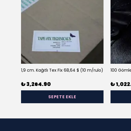
1,9 cm. Kağıtlı Tex Fix 68,64 $ (10 m/rulo)
100 Gömle
₺ 3,264.90
₺ 1,022
SEPETE EKLE