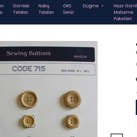
en
Gömlek
Nakış
GRS
Düğme
Hazır Göml
sı
Telaları
Telaları
Serisi
Malzeme
Paketleri