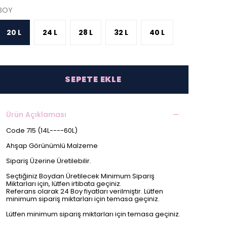
BOY
20 L
24 L
28 L
32 L
40 L
SEPETE EKLE
Ürün Açıklaması
Code 715 (14L----60L)
Ahşap Görünümlü Malzeme
Sipariş Üzerine Üretilebilir.
Seçtiğiniz Boydan Üretilecek Minimum Sipariş
Miktarları için, lütfen irtibata geçiniz.
Referans olarak 24 Boy fiyatları verilmiştir. Lütfen
minimum sipariş miktarları için temasa geçiniz.
Lütfen minimum sipariş miktarları için temasa geçiniz.