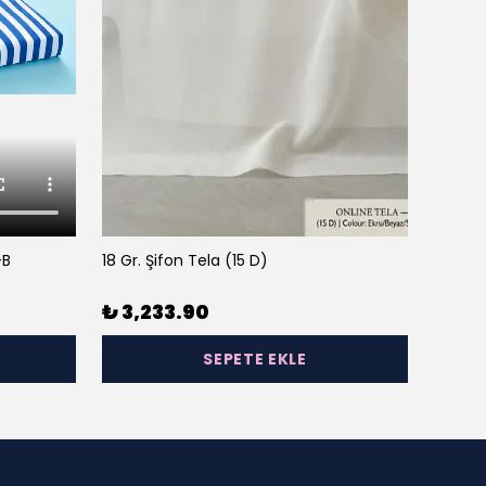
-B
18 Gr. Şifon Tela (15 D)
23 Gr. 
₺ 3,233.90
₺ 3,
SEPETE EKLE