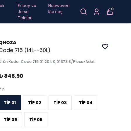
ek
Enboy ve
Nonwoven
0
Jarse
Kumaş
Telalar
QHOZA
Code 715 (14L--60L)
Ürün Kodu
:
Code 715 01 20 L 0,01373 $/Piece-Adet
₺ 848.90
TİP
TİP 01
TİP 02
TİP 03
TİP 04
TİP 05
TİP 06