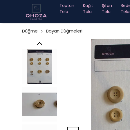
Toptan
Kağıt
Şifon
Bed
Tela
Tela
Tela
Tela
Düğme
Bayan Düğmeleri