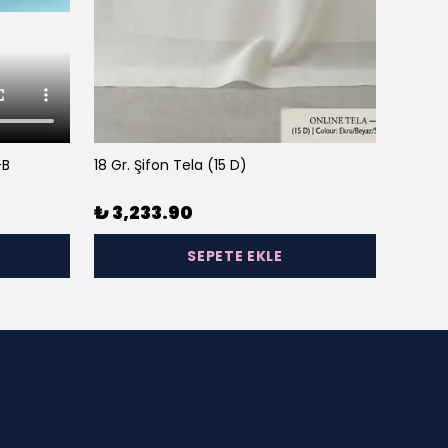
-B
18 Gr. Şifon Tela (15 D)
23 Gr. 
₺ 3,233.90
₺ 3,
SEPETE EKLE