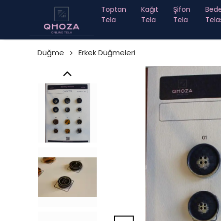
Toptan
Kağıt
Şifon
Bed
Tela
Tela
Tela
Tela
Düğme
Erkek Düğmeleri