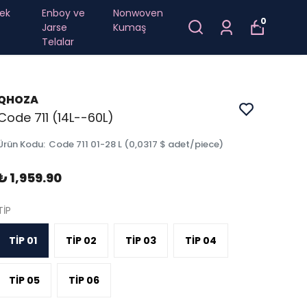
ek
Enboy ve
Nonwoven
0
Jarse
Kumaş
Telalar
QHOZA
Code 711 (14L--60L)
Ürün Kodu
:
Code 711 01-28 L (0,0317 $ adet/piece)
₺ 1,959.90
TİP
TİP 01
TİP 02
TİP 03
TİP 04
TİP 05
TİP 06