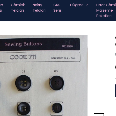
en
Gömlek
Nakış
GRS
Düğme
Hazır Göml
sı
Telaları
Telaları
Serisi
Malzeme
Paketleri