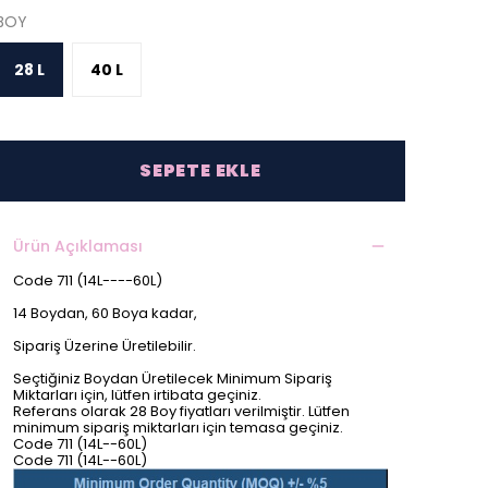
BOY
28 L
40 L
SEPETE EKLE
Ürün Açıklaması
Code 711 (14L----60L)
14 Boydan, 60 Boya kadar,
Sipariş Üzerine Üretilebilir.
Seçtiğiniz Boydan Üretilecek Minimum Sipariş
Miktarları için, lütfen irtibata geçiniz.
Referans olarak 28 Boy fiyatları verilmiştir. Lütfen
minimum sipariş miktarları için temasa geçiniz.
Code 711 (14L--60L)
Code 711 (14L--60L)