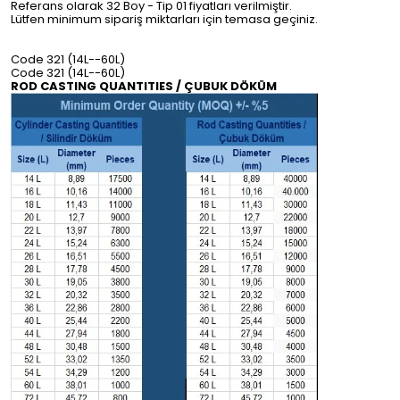
Referans olarak 32 Boy - Tip 01 fiyatları verilmiştir.
Lütfen minimum sipariş miktarları için temasa geçiniz.
Code 321 (14L--60L)
Code 321 (14L--60L)
ROD CASTING QUANTITIES / ÇUBUK DÖKÜM