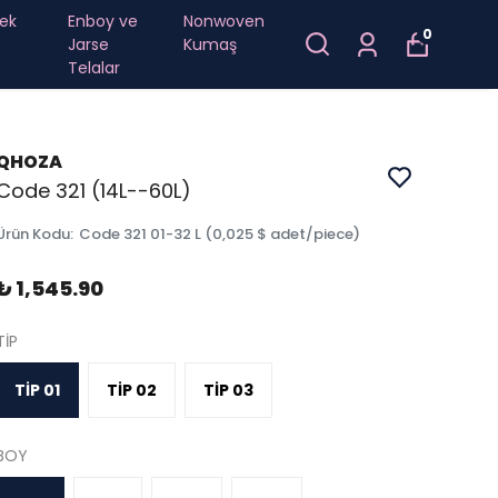
ek
Enboy ve
Nonwoven
0
Jarse
Kumaş
Telalar
QHOZA
Code 321 (14L--60L)
Ürün Kodu
:
Code 321 01-32 L (0,025 $ adet/piece)
₺ 1,545.90
TİP
TİP 01
TİP 02
TİP 03
BOY