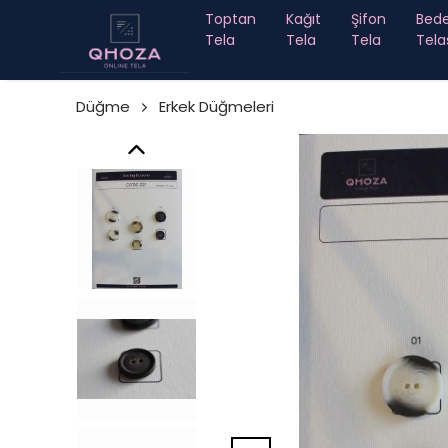
Toptan
Kağıt
Şifon
Bed
Tela
Tela
Tela
Tela
Düğme
Erkek Düğmeleri