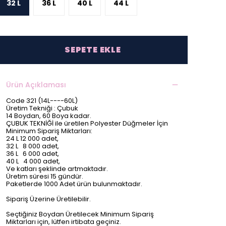
32 L
36 L
40 L
44 L
SEPETE EKLE
Ürün Açıklaması
Code 321 (14L----60L)
Üretim Tekniği : Çubuk
14 Boydan, 60 Boya kadar.
ÇUBUK TEKNİĞİ ile üretilen Polyester Düğmeler İçin
Minimum Sipariş Miktarları:
24 L 12 000 adet,
32 L 8 000 adet,
36 L 6 000 adet,
40 L 4 000 adet,
Ve katları şeklinde artmaktadır.
Üretim süresi 15 gündür.
Paketlerde 1000 Adet ürün bulunmaktadır.
Sipariş Üzerine Üretilebilir.
Seçtiğiniz Boydan Üretilecek Minimum Sipariş
Miktarları için, lütfen irtibata geçiniz.