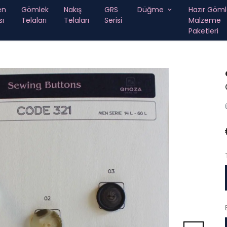
en
Gömlek
Nakış
GRS
Düğme
Hazır Göml
sı
Telaları
Telaları
Serisi
Malzeme
Paketleri