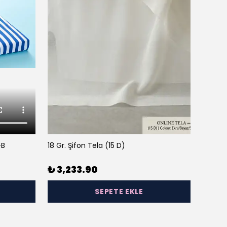
-B
18 Gr. Şifon Tela (15 D)
23 Gr. 
₺ 3,233.90
₺ 3,
SEPETE EKLE