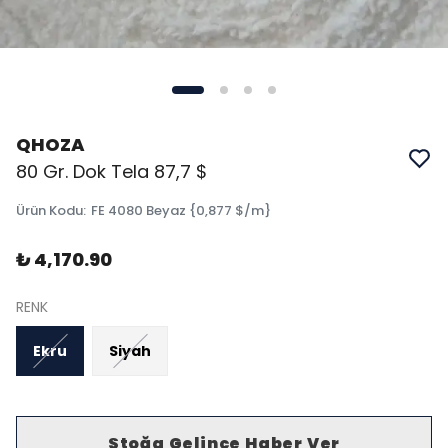
QHOZA
80 Gr. Dok Tela 87,7 $
Ürün Kodu
:
FE 4080 Beyaz {0,877 $/m}
₺ 4,170.90
RENK
Ekru
Siyah
Stoğa Gelince Haber Ver