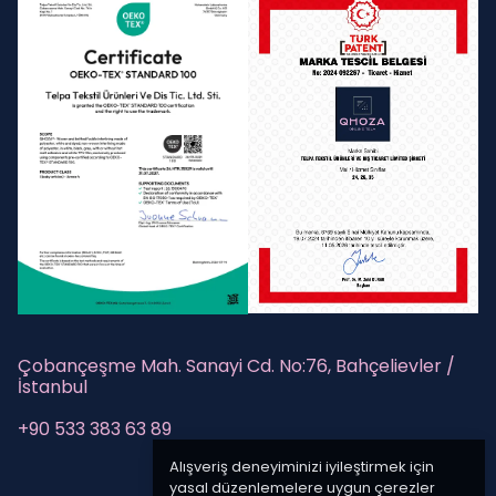
Çobançeşme Mah. Sanayi Cd. No:76, Bahçelievler /
İstanbul
+90 533 383 63 89
Alışveriş deneyiminizi iyileştirmek için
yasal düzenlemelere uygun çerezler