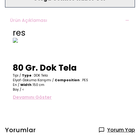
Ürün Açıklaması
res
80 Gr. Dok Tela
Tipi /
Type
: DOK Tela
Elyaf-Dokuma Karışımı /
Composition
: PES
En /
Width
:150 cm
Boy / <
Devamını Göster
Yorumlar
Yorum Yap