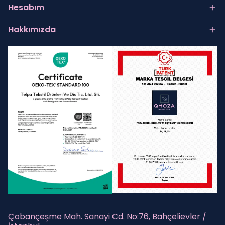
Hesabım
Hakkımızda
Çobançeşme Mah. Sanayi Cd. No:76, Bahçelievler /